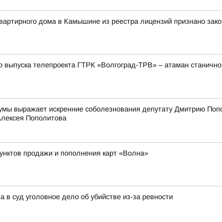
вартирного дома в Камышине из реестра лицензий признано зак
пуска телепроекта ГТРК «Волгоград-ТРВ» – атаман станичног
Думы выражает искренние соболезнования депутату Дмитрию Попол
Алексея Пополитова
пунктов продажи и пополнения карт «Волна»
а в суд уголовное дело об убийстве из-за ревности