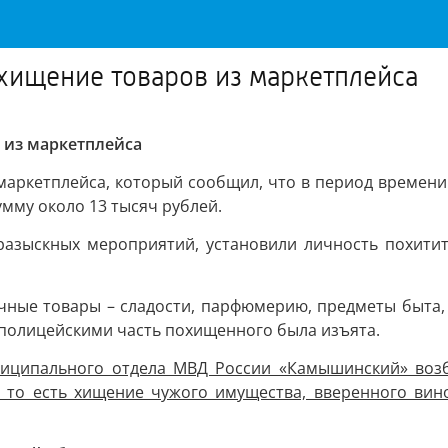
ищение товаров из маркетплейса
из маркетплейса
маркетплейса, который сообщил, что в период времени
мму около 13 тысяч рублей.
разыскных мероприятий, установили личность похитит
ные товары – сладости, парфюмерию, предметы быта, а
, полицейскими часть похищенного была изъята.
иципального отдела МВД России «Камышинский» возбу
е, то есть хищение чужого имущества, вверенного вин