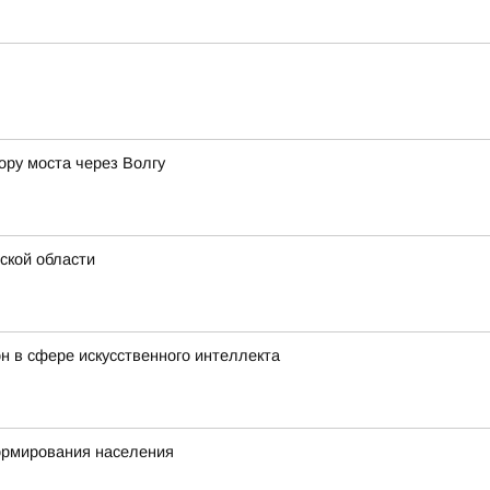
ору моста через Волгу
ской области
он в сфере искусственного интеллекта
ормирования населения