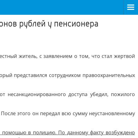
онов рублей у пенсионера
стный житель, с заявлением о том, что стал жертвой
торый представился сотрудником правоохранительных
т несанкционированного доступа убедил, пожилого
 После этого он передал всю сумму неустановленному
за помощью в полицию. По данному факту возбуждено