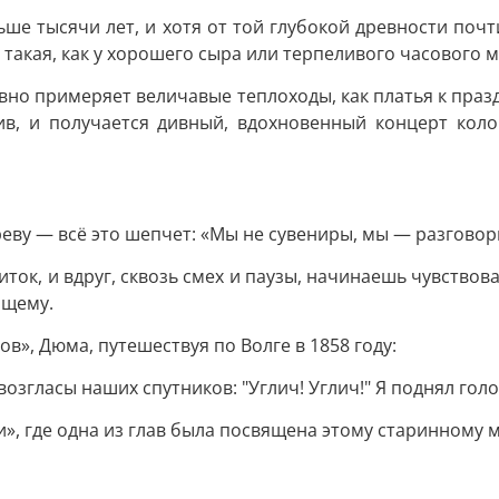
ьше тысячи лет, и хотя от той глубокой древности по
а такая, как у хорошего сыра или терпеливого часового 
но примеряет величавые теплоходы, как платья к праздн
тив, и получается дивный, вдохновенный концерт ко
реву — всё это шепчет: «Мы не сувениры, мы — разговор
ок, и вдруг, сквозь смех и паузы, начинаешь чувствова
ящему.
ов», Дюма, путешествуя по Волге в 1858 году:
згласы наших спутников: "Углич! Углич!" Я поднял голо
», где одна из глав была посвящена этому старинному м