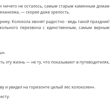
чти ничего не осталось, самым старым каменным домам
механизма, — скорее даже зрелость.
ику. Колокола звонят радостно - ведь такой праздник!
локольного перезвона с единственным, самым верным
ы».
ть эту жизнь — не ту, что показывают в путеводителях,
ву и увидел на горизонте целый лес колоколен».
есту.