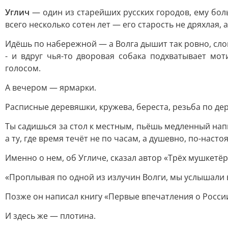
Углич
— один из старейших русских городов, ему бол
всего несколько сотен лет — его старость не дряхлая, 
Идёшь по набережной — а Волга дышит так ровно, слов
- и вдруг чья-то дворовая собака подхватывает мо
голосом.
А вечером — ярмарки.
Расписные деревяшки, кружева, береста, резьба по де
Ты садишься за стол к местным, пьёшь медленный напит
а ту, где время течёт не по часам, а душевно, по-насто
Именно о нем, об Угличе, сказал автор «Трёх мушкетёр
«Проплывая по одной из излучин Волги, мы услышали во
Позже он написал книгу «Первые впечатления о России
И здесь же — плотина.