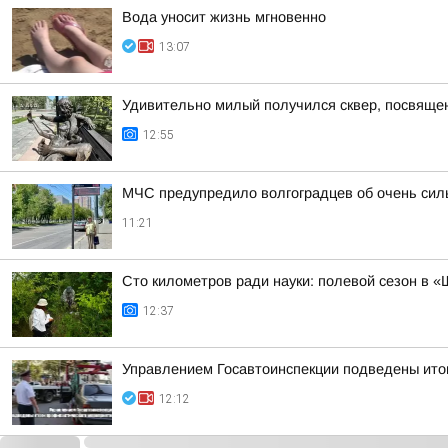
Вода уносит жизнь мгновенно
13:07
Удивительно милый получился сквер, посвяще
12:55
МЧС предупредило волгоградцев об очень силь
11:21
Сто километров ради науки: полевой сезон в 
12:37
Управлением Госавтоинспекции подведены ито
12:12