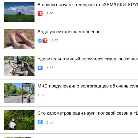
В новом выпуске телепроекта «ЗЕМЛЯКИ: КРУ
13:09
Вода уносит жизнь мгновенно
13:07
Удивительно милый получился сквер, посвяще
12:55
МЧС предупредило волгоградцев об очень силь
11:21
Сто километров ради науки: полевой сезон в 
12:37