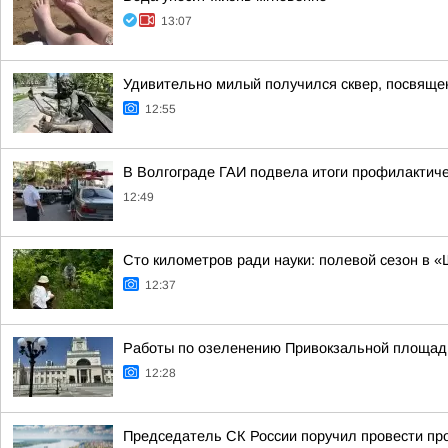
13:07
Удивительно милый получился сквер, посвяще
12:55
В Волгограде ГАИ подвела итоги профилактиче
12:49
Сто километров ради науки: полевой сезон в 
12:37
Работы по озеленению Привокзальной площади 
12:28
Председатель СК России поручил провести про