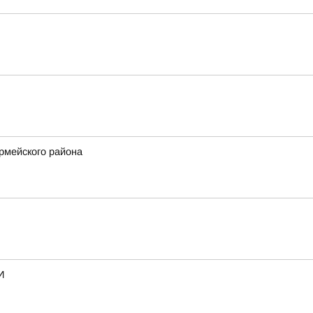
рмейского района
И