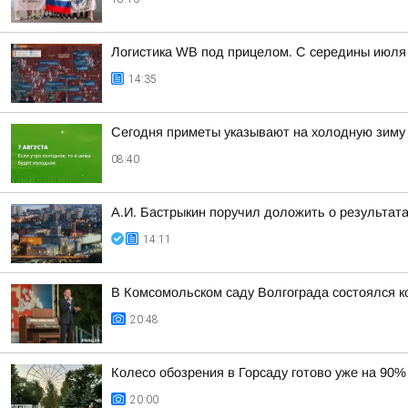
Логистика WB под прицелом. С середины июля 
14:35
Сегодня приметы указывают на холодную зиму
08:40
А.И. Бастрыкин поручил доложить о результат
14:11
В Комсомольском саду Волгограда состоялся к
20:48
Колесо обозрения в Горсаду готово уже на 90%
20:00