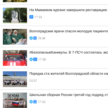
На Мамаевом кургане завершили реставрацию 
17:33
Волгоградские врачи спасли молодую пациентк
18:04
#БезопасныеКаникулы. В 7-ПСЧ состоялась экс
17:06
Порядка ста жителей Волгоградской области н
20:37
Школьная сборная России третий год подряд 
17:33