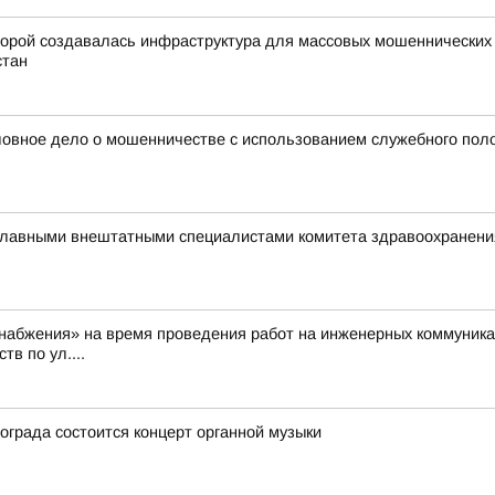
орой создавалась инфраструктура для массовых мошеннических о
стан
оловное дело о мошенничестве с использованием служебного пол
главными внештатными специалистами комитета здравоохранения
бжения» на время проведения работ на инженерных коммуникациях
в по ул....
гограда состоится концерт органной музыки