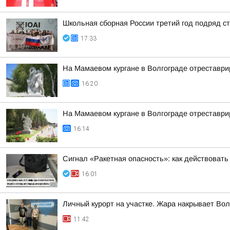
Школьная сборная России третий год подряд 
17:33
На Мамаевом кургане в Волгограде отреставри
16:20
На Мамаевом кургане в Волгограде отреставри
16:14
Сигнал «Ракетная опасность»: как действовать
16:01
Личный курорт на участке. Жара накрывает Вол
11:42