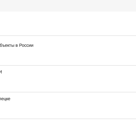
бъекты в России
И
пецке