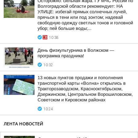
Осторожно: сильная жара. ГУ МЧС России по
Волгоградской области рекомендует: НА
УЛИЦЕ: избегай прямых солнечных лучей,
прячься в тени или под зонтом; надевай
свободную одежду светлых тонов и головной
убор; пей больше воды;...
10:38
День физкультурника в Волжском —
программа праздника!
10:32
13 новых пунктов продажи и пополнения
транспортной карты «Волна» открылись в
Тракторозаводском, Краснооктябрьском,
Дзержинском, Центральном Ворошиловском,
Советском и Кировском районах
10:24
ЛЕНТА НОВОСТЕЙ