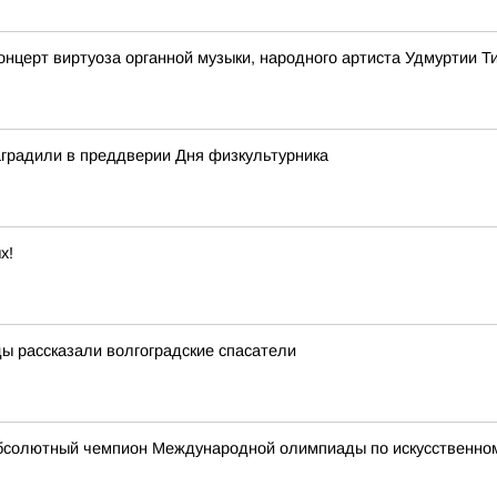
онцерт виртуоза органной музыки, народного артиста Удмуртии 
аградили в преддверии Дня физкультурника
х!
ды рассказали волгоградские спасатели
абсолютный чемпион Международной олимпиады по искусственному