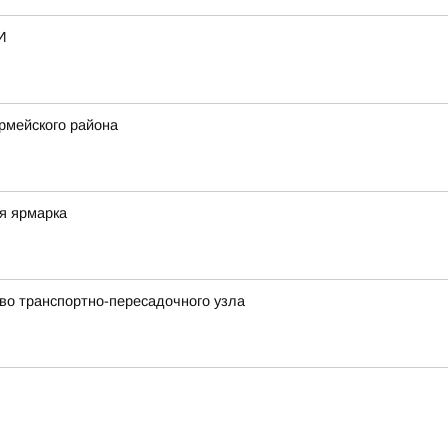
И
рмейского района
ая ярмарка
во транспортно-пересадочного узла