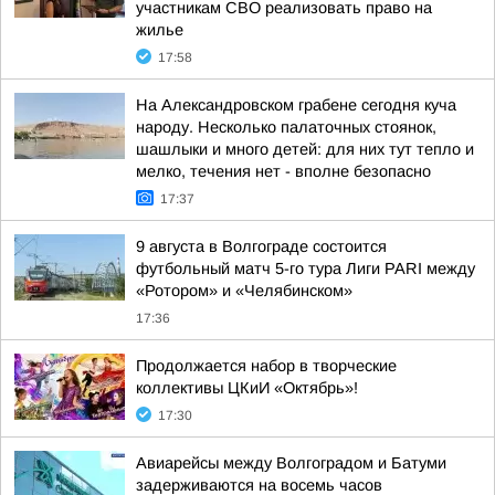
участникам СВО реализовать право на
жилье
17:58
На Александровском грабене сегодня куча
народу. Несколько палаточных стоянок,
шашлыки и много детей: для них тут тепло и
мелко, течения нет - вполне безопасно
17:37
9 августа в Волгограде состоится
футбольный матч 5-го тура Лиги PARI между
«Ротором» и «Челябинском»
17:36
Продолжается набор в творческие
коллективы ЦКиИ «Октябрь»!
17:30
Авиарейсы между Волгоградом и Батуми
задерживаются на восемь часов