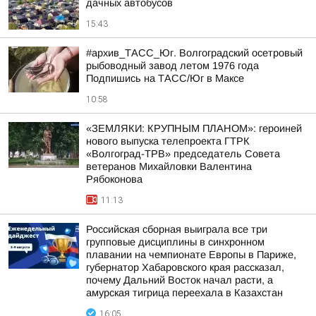
дачных автобусов
15:43
#архив_ТАСС_Юг. Волгоградский осетровый
рыбоводный завод летом 1976 года
Подпишись на ТАСС/Юг в Максе
10:58
«ЗЕМЛЯКИ: КРУПНЫМ ПЛАНОМ»: героиней
нового выпуска телепроекта ГТРК
«Волгоград-ТРВ» председатель Совета
ветеранов Михайловки Валентина
Рябоконова
11:13
Российская сборная выиграла все три
групповые дисциплины в синхронном
плавании на чемпионате Европы в Париже,
губернатор Хабаровского края рассказал,
почему Дальний Восток начал расти, а
амурская тигрица переехала в Казахстан
16:05