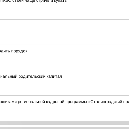
ПКиО стали чаще стричь и купать
одить порядок
ональный родительский капитал
ускниками региональной кадровой программы «Сталинградский п