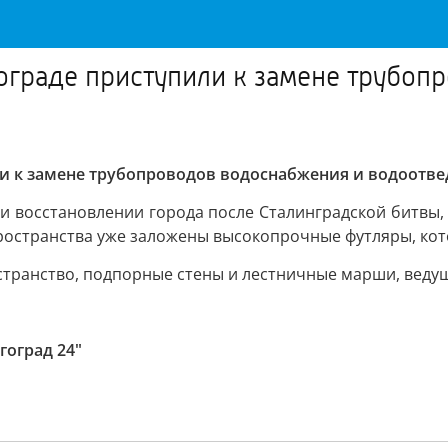
ограде приступили к замене трубоп
и к замене трубопроводов водоснабжения и водоотве
ри восстановлении города после Сталинградской битвы
ространства уже заложены высокопрочные футляры, кот
транство, подпорные стены и лестничные марши, ведущ
гоград 24"