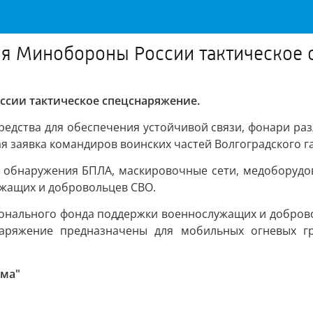
для Минобороны России тактическое
ссии тактическое спецснаряжение.
редства для обеспечения устойчивой связи, фонари ра
 заявка командиров воинских частей Волгоградского г
 обнаружения БПЛА, маскировочные сети, медоборудов
жащих и добровольцев СВО.
ионального фонда поддержки военнослужащих и доброво
наряжение предназначены для мобильных огневых г
ума"