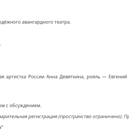
одёжного авангардного театра.
.
ая артистка России Анна Девяткина, рояль — Евгений
ом с обсуждением.
рительная регистрация (пространство ограничено). Про
о"