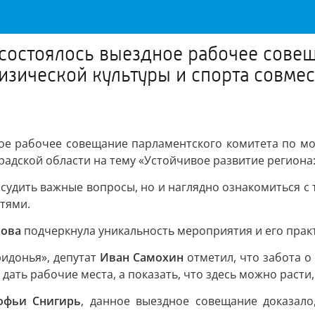
состоялось выездное рабочее совещ
изической культуры и спорта совм
ое рабочее совещание парламентского комитета по мо
дской области на тему «Устойчивое развитие региона: 
удить важные вопросы, но и наглядно ознакомиться с те
тями.
шова
подчеркнула уникальность мероприятия и его прак
идонья», депутат
Иван Самохин
отметил, что забота о
ать рабочие места, а показать, что здесь можно расти,
офьи Снигирь
, данное выездное совещание доказало