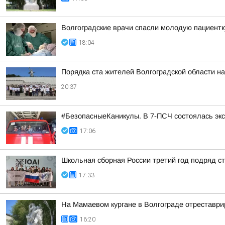
Волгоградские врачи спасли молодую пациентк
18:04
Порядка ста жителей Волгоградской области н
20:37
#БезопасныеКаникулы. В 7-ПСЧ состоялась экс
17:06
Школьная сборная России третий год подряд 
17:33
На Мамаевом кургане в Волгограде отреставри
16:20