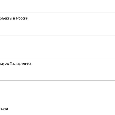
бъекты в России
Тимура Халиуллина
расли