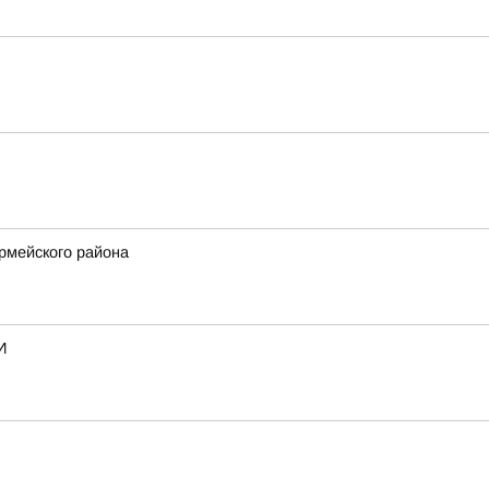
рмейского района
И