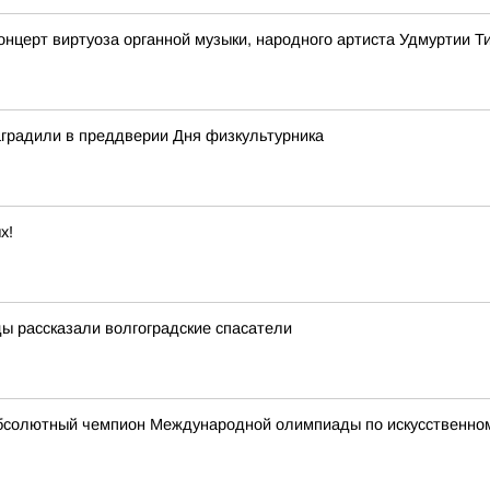
онцерт виртуоза органной музыки, народного артиста Удмуртии 
аградили в преддверии Дня физкультурника
х!
ды рассказали волгоградские спасатели
абсолютный чемпион Международной олимпиады по искусственному