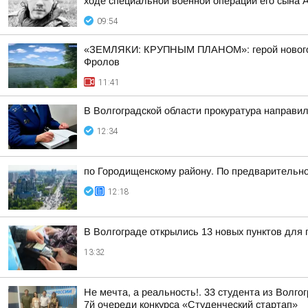
ходе специальной военной операции его сына 
09:54
«ЗЕМЛЯКИ: КРУПНЫМ ПЛАНОМ»: герой нового вы
Фролов
11:41
В Волгоградской области прокуратура направил
12:34
по Городищенскому району. По предварительно
12:18
В Волгограде открылись 13 новых пунктов для 
13:32
Не мечта, а реальность!. 33 студента из Волг
7й очереди конкурса «Студенческий стартап»