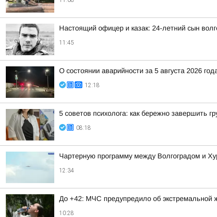
11:08
Настоящий офицер и казак: 24-летний сын волг
11:45
О состоянии аварийности за 5 августа 2026 год
12:18
5 советов психолога: как бережно завершить г
08:18
Чартерную программу между Волгоградом и Хург
12:34
До +42: МЧС предупредило об экстремальной 
10:28