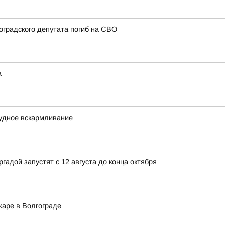
оградского депутата погиб на СВО
а
рудное вскармливание
адой запустят с 12 августа до конца октября
жаре в Волгограде