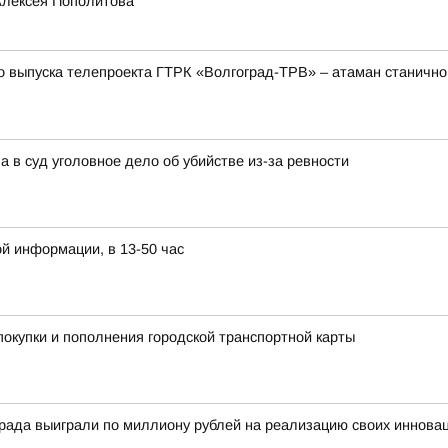
Алексея Пополитова
пуска телепроекта ГТРК «Волгоград-ТРВ» – атаман станичног
а в суд уголовное дело об убийстве из-за ревности
й информации, в 13-50 час
покупки и пополнения городской транспортной карты
ограда выиграли по миллиону рублей на реализацию своих иннов