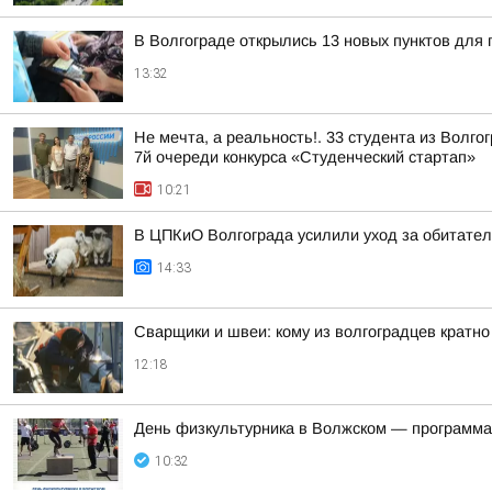
В Волгограде открылись 13 новых пунктов для 
13:32
Не мечта, а реальность!. 33 студента из Волг
7й очереди конкурса «Студенческий стартап»
10:21
В ЦПКиО Волгограда усилили уход за обитате
14:33
Сварщики и швеи: кому из волгоградцев кратн
12:18
День физкультурника в Волжском — программа
10:32