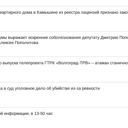
вартирного дома в Камышине из реестра лицензий признано зак
Думы выражает искренние соболезнования депутату Дмитрию Попол
Алексея Пополитова
пуска телепроекта ГТРК «Волгоград-ТРВ» – атаман станичног
а в суд уголовное дело об убийстве из-за ревности
й информации, в 13-50 час