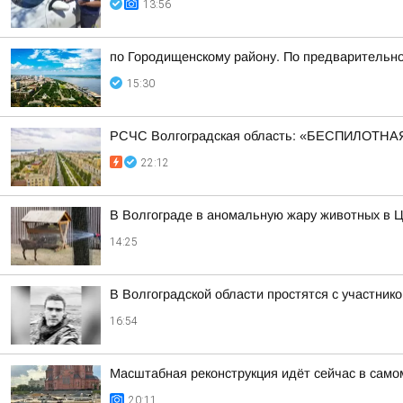
13:56
по Городищенскому району. По предварительно
15:30
РСЧС Волгоградская область: «БЕСПИЛОТНАЯ
22:12
В Волгограде в аномальную жару животных в Ц
14:25
В Волгоградской области простятся с участн
16:54
Масштабная реконструкция идёт сейчас в само
20:11