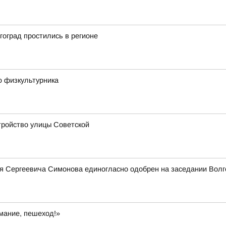
оград простились в регионе
ю физкультурника
стройство улицы Советской
я Сергеевича Симонова единогласно одобрен на заседании Волг
мание, пешеход!»