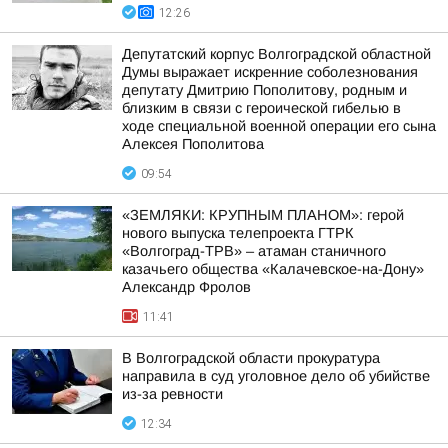
12:26
Депутатский корпус Волгоградской областной
Думы выражает искренние соболезнования
депутату Дмитрию Пополитову, родным и
близким в связи с героической гибелью в
ходе специальной военной операции его сына
Алексея Пополитова
09:54
«ЗЕМЛЯКИ: КРУПНЫМ ПЛАНОМ»: герой
нового выпуска телепроекта ГТРК
«Волгоград-ТРВ» – атаман станичного
казачьего общества «Калачевское-на-Дону»
Александр Фролов
11:41
В Волгоградской области прокуратура
направила в суд уголовное дело об убийстве
из-за ревности
12:34