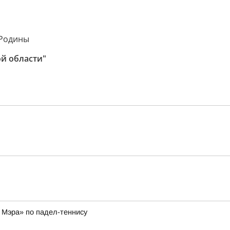
аРодины
й области"
к Мэра» по падел-теннису