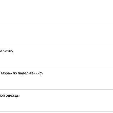
Арктику
к Мэра» по падел-теннису
ной одежды