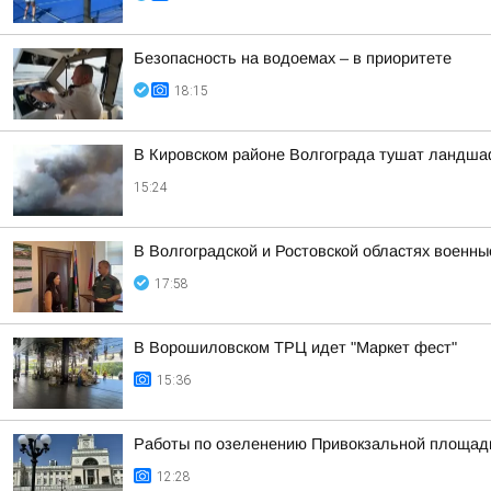
Безопасность на водоемах – в приоритете
18:15
В Кировском районе Волгограда тушат ландша
15:24
В Волгоградской и Ростовской областях военн
17:58
В Ворошиловском ТРЦ идет "Маркет фест"
15:36
Работы по озеленению Привокзальной площади 
12:28