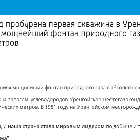
д пробурена первая скважина в Урен
х мощнейший фонтан природного га
етров
таниях мощнейший фонтан природного газа с абсолютно
ю и запасам углеводородов Уренгойское нефтегазокон
ических метров. В 1981 году на Уренгойском месторож
, и
наша страна стала мировым лидером
по добыче и 
ума"