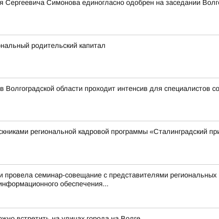
я Сергеевича Симонова единогласно одобрен на заседании Волг
ональный родительский капитал
 в Волгоградской области проходит интенсив для специалистов 
ускниками региональной кадровой программы «Сталинградский п
ти провела семинар-совещание с представителями региональных
информационного обеспечения...
жно встретить на улицах города на Волге