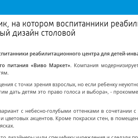
к, на котором воспитанники реабил
ый дизайн столовой
оспитанники реабилитационного центра для детей-ин
го питания «Виво Маркет»
. Компания модернизирует
тям.
я с точки зрения взрослых, но если ребенку неуютно, 
тим дать детям это право голоса и выбора», - проком
вариант с небесно-голубыми оттенками в сочетании с
и цветовых акцентов. Кроме покраски стен, в помещени
ясках.
что дизайнеры учли специфику учреждения и сделали п