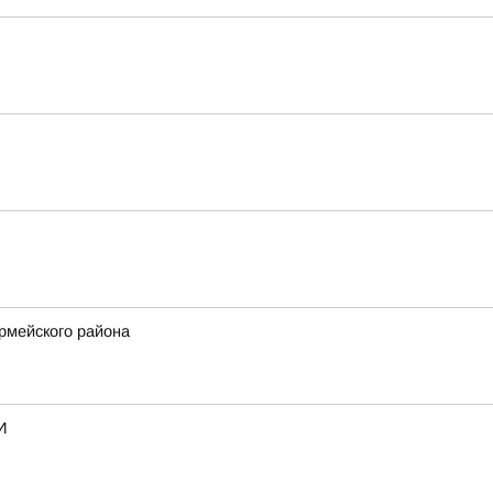
рмейского района
И