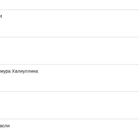
И
Тимура Халиуллина
расли