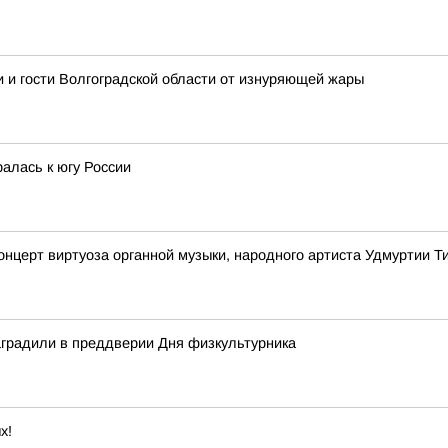
 и гости Волгоградской области от изнуряющей жары
алась к югу России
онцерт виртуоза органной музыки, народного артиста Удмуртии 
аградили в преддверии Дня физкультурника
х!