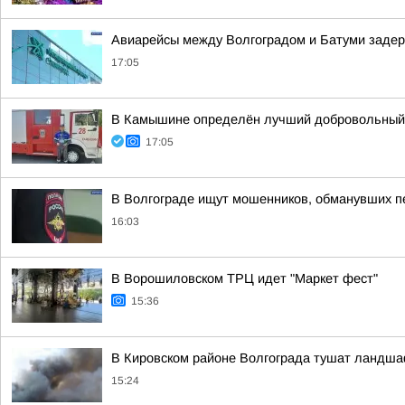
Авиарейсы между Волгоградом и Батуми задер
17:05
В Камышине определён лучший добровольный
17:05
В Волгограде ищут мошенников, обманувших п
16:03
В Ворошиловском ТРЦ идет "Маркет фест"
15:36
В Кировском районе Волгограда тушат ландша
15:24