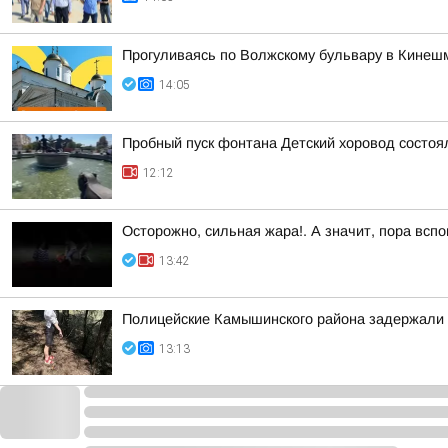
Прогуливаясь по Волжскому бульвару в Кинешм
14:05
Пробный пуск фонтана Детский хоровод состоял
12:12
Осторожно, сильная жара!. А значит, пора всп
13:42
Полицейские Камышинского района задержали 
13:13