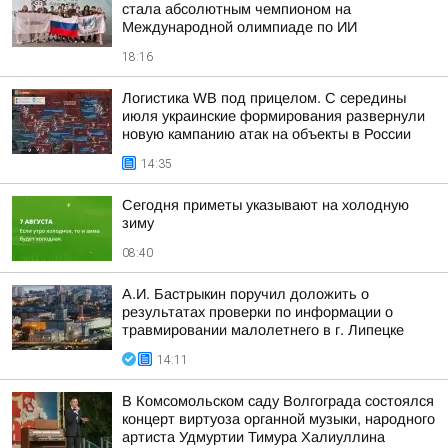
стала абсолютным чемпионом на
Международной олимпиаде по ИИ
18:16
Логистика WB под прицелом. С середины
июля украинские формирования развернули
новую кампанию атак на объекты в России
14:35
Сегодня приметы указывают на холодную
зиму
08:40
А.И. Бастрыкин поручил доложить о
результатах проверки по информации о
травмировании малолетнего в г. Липецке
14:11
В Комсомольском саду Волгограда состоялся
концерт виртуоза органной музыки, народного
артиста Удмуртии Тимура Халиуллина