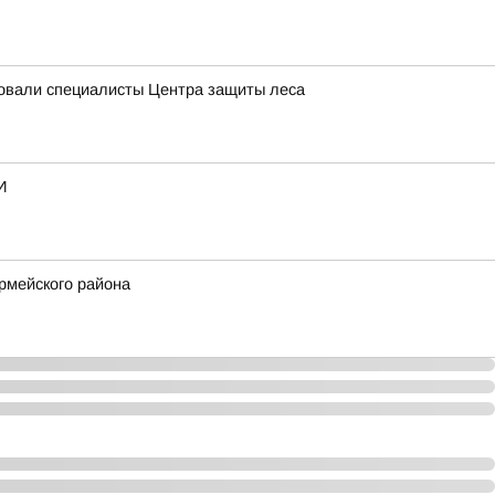
довали специалисты Центра защиты леса
И
рмейского района