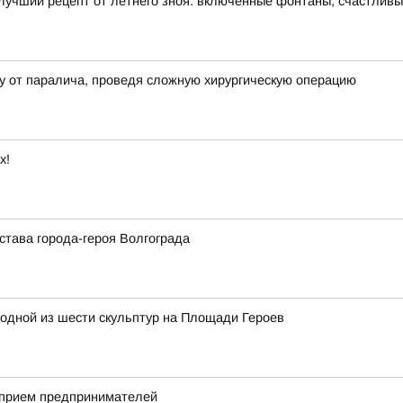
лучший рецепт от летнего зноя: включенные фонтаны, счастлив
у от паралича, проведя сложную хирургическую операцию
х!
става города-героя Волгограда
одной из шести скульптур на Площади Героев
 прием предпринимателей