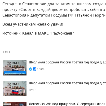
Сегодня в Севастополе для занятия тенниссом созда
проекту «Спорт в каждый двор» попробовать себя в
Севастополя и депутатом Госдумы РФ Татьяной Георги
Всем участникам желаю удачи!
Источник:
Канал в МАКС "РаZVожаев"
ТОП
Школьная сборная России третий год подряд а
20:04
Школьная сборная России третий год подряд 
18:16
Логистика WB под прицелом. С середины июля 