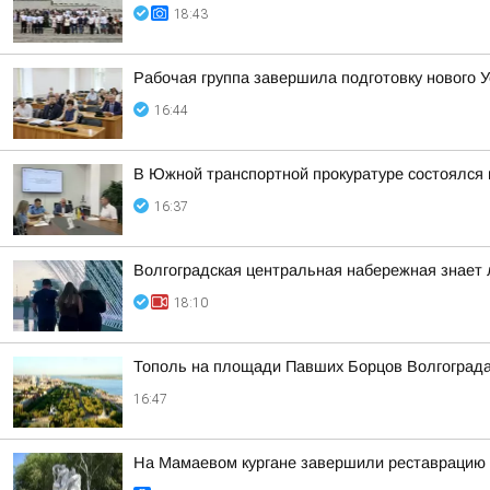
18:43
Рабочая группа завершила подготовку нового У
16:44
В Южной транспортной прокуратуре состоялся
16:37
Волгоградская центральная набережная знает 
18:10
Тополь на площади Павших Борцов Волгограда
16:47
На Мамаевом кургане завершили реставрацию 