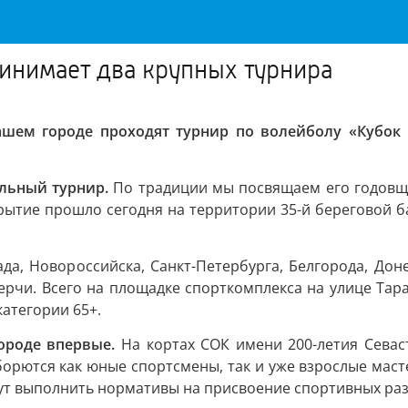
инимает два крупных турнира
ашем городе проходят турнир по волейболу «Кубок 
ольный турнир.
По традиции мы посвящаем его годовщ
рытие прошло сегодня на территории 35-й береговой б
ада, Новороссийска, Санкт-Петербурга, Белгорода, Дон
рчи. Всего на площадке спорткомплекса на улице Тар
категории 65+.
ороде впервые.
На кортах СОК имени 200-летия Севас
оборются как юные спортсмены, так и уже взрослые мас
ут выполнить нормативы на присвоение спортивных раз