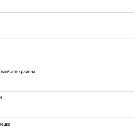
рмейского района
И
пецке