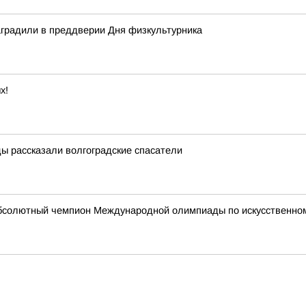
аградили в преддверии Дня физкультурника
х!
ды рассказали волгоградские спасатели
абсолютный чемпион Международной олимпиады по искусственному