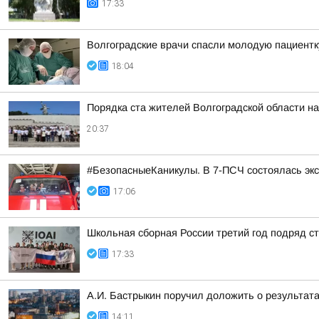
17:33
Волгоградские врачи спасли молодую пациентк
18:04
Порядка ста жителей Волгоградской области н
20:37
#БезопасныеКаникулы. В 7-ПСЧ состоялась экс
17:06
Школьная сборная России третий год подряд 
17:33
А.И. Бастрыкин поручил доложить о результат
14:11