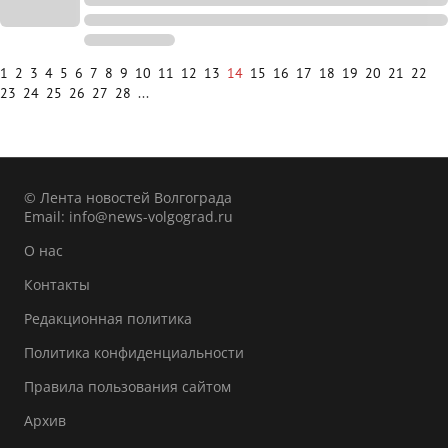
1
2
3
4
5
6
7
8
9
10
11
12
13
14
15
16
17
18
19
20
21
22
23
24
25
26
27
28
...
© Лента новостей Волгограда
Email:
info@news-volgograd.ru
О нас
Контакты
Редакционная политика
Политика конфиденциальности
Правила пользования сайтом
Архив